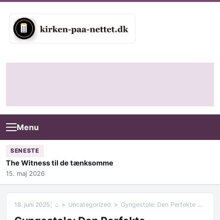
Skip to content
Menu
SENESTE
The Witness til de tænksomme
15. maj 2026
18. juni 2025
⌂
Uncategorized
Gyngestole: Den Perfekte Kombination af Komfort og Stil