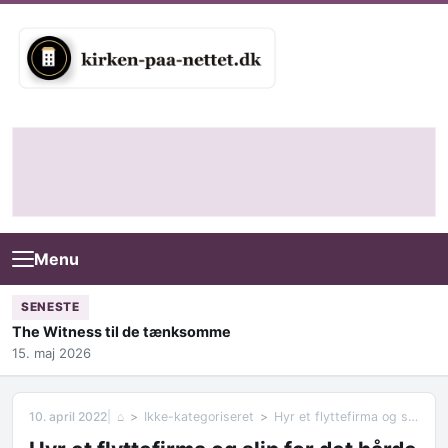
Skip to content
Menu
SENESTE
The Witness til de tænksomme
15. maj 2026
10. april 2022
⌂
Ikke-kategoriseret
Hyr et flyttefirma og slip for det hårde arbejde